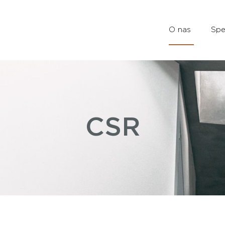
O nas
Spe
CSR