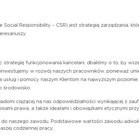
Social Responsibility – CSR) jest strategią zarządzania, kt
eresariuszy.
trategię funkcjonowania kancelarii, dbaliśmy o to, by wsze
 inwestujemy w rozwój naszych pracowników, ponieważ umiej
nia usług i pomocy naszym Klientom na najwyższym poziomie
o środowisko.
adomi ciążącej na nas odpowiedzialności wynikającej z zaufa
pisami prawa, a także ideałami i obowiązkami etycznymi pr
 do naszego zawodu. Podstawowe wartości zawodu adwokata
naszej codziennej pracy.