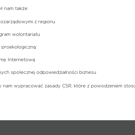
ił nam także:
 pozarządowymi z regionu
gram wolontariatu
 proekologiczną
rmę Internetową
nych społecznej odpowiedzialności biznesu
liły nam wypracować zasady CSR, które z powodzeniem stosu