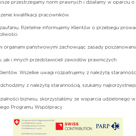
wsze przestrzegamy norm prawnych i działamy w oparciu o 
nie kwalifikacji pracowników.
aufaniu. Rzetelnie informujemy Klientów o przebiegu prowa
pliwości.
imi organami państwowymi zachowując zasady poszanowania
, jak i innych przedstawicieli zawodów prawniczych.
lientów. Wszelkie uwagi rozpatrujemy z należytą starannośc
dchodzimy z należytą starannością, szukamy najkorzystniejs
ialności biznesu, skorzystaliśmy ze wsparcia udzielonego 
iego Programu Współpracy.